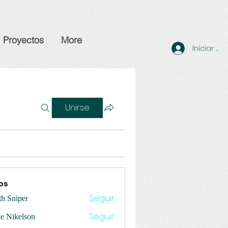
Proyectos
More
Iniciar se
Unirse
os
Seguir
th Sniper
Seguir
ie Nikelson