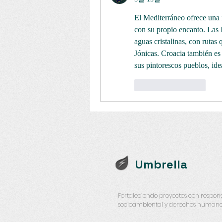
El Mediterráneo ofrece una i
con su propio encanto. Las I
aguas cristalinas, con rutas
Jónicas. Croacia también es 
sus pintorescos pueblos, ide
좋아요
답글
Umbrella
Fortaleciendo proyectos con respon
socioambiental y derechos humano