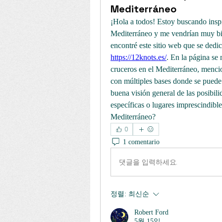
Mediterráneo
¡Hola a todos! Estoy buscando inspir
Mediterráneo y me vendrían muy bie
https://12knots.es/
. En la página se
cruceros en el Mediterráneo, mencio
con múltiples bases donde se puede 
buena visión general de las posibili
específicas o lugares imprescindibles
Mediterráneo?
0
1 comentario
댓글을 입력하세요.
정렬:
최신순
Robert Ford
5월 15일