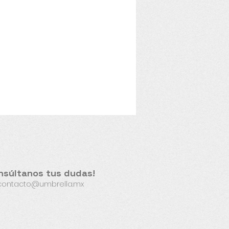
nsúltanos tus dudas!
contacto@umbrella.mx