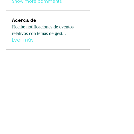
Show more comments
Acerca de
Recibe notificaciones de eventos
relativos con temas de gest
...
Leer más
Miembros
Seguir
Gerth Sniper
Seguir
Billie Nikelson
Seguir
Katarina Tompson
Seguir
Sia Enko
Seguir
Jolly Lara
Ver todos los miembros (45)