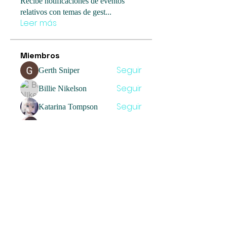
Recibe notificaciones de eventos
relativos con temas de gest
...
Leer más
Miembros
Seguir
Gerth Sniper
Seguir
Billie Nikelson
Seguir
Katarina Tompson
Seguir
Sia Enko
Seguir
Jolly Lara
Ver todos los miembros (45)
Umbrella