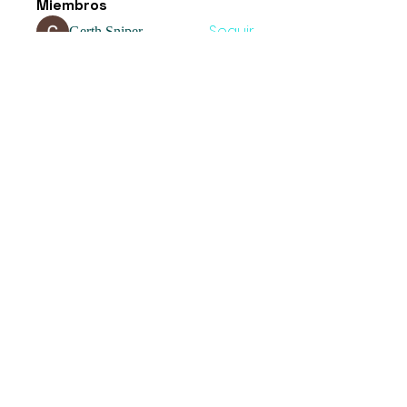
Miembros
Seguir
Gerth Sniper
Seguir
Billie Nikelson
Seguir
Katarina Tompson
Seguir
Sia Enko
Seguir
Jolly Lara
Ver todos los miembros (45)
Umbrella
Fortaleciendo proyectos con
responsabilidad socioambiental y
derechos humanos.
Get social with us!