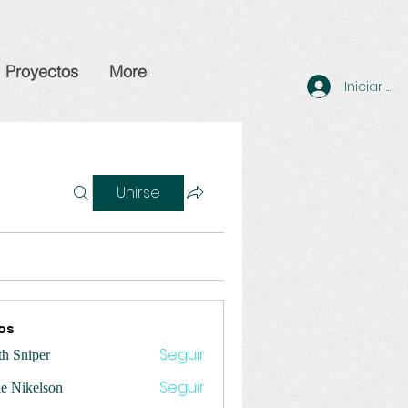
Proyectos
More
Iniciar se
Unirse
os
Seguir
th Sniper
Seguir
ie Nikelson