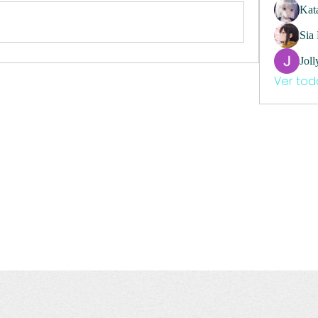
Kat
Sia
Joll
Ver tod