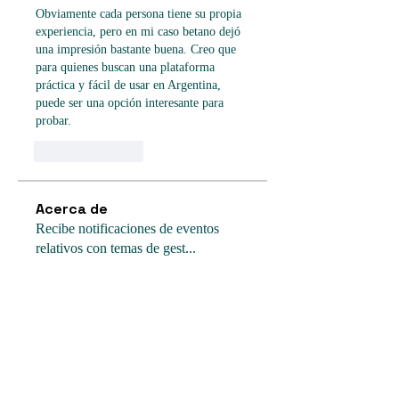
Obviamente cada persona tiene su propia 
experiencia, pero en mi caso betano dejó 
una impresión bastante buena. Creo que 
para quienes buscan una plataforma 
práctica y fácil de usar en Argentina, 
puede ser una opción interesante para 
probar.
Like
Reply
Acerca de
Recibe notificaciones de eventos
relativos con temas de gest
...
Leer más
Miembros
Seguir
Gerth Sniper
Seguir
Billie Nikelson