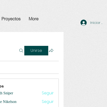
Proyectos
More
Iniciar se
Unirse
os
Seguir
th Sniper
Seguir
ie Nikelson