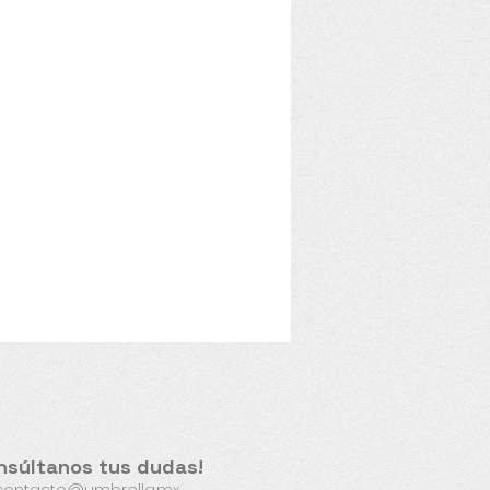
nsúltanos tus dudas!