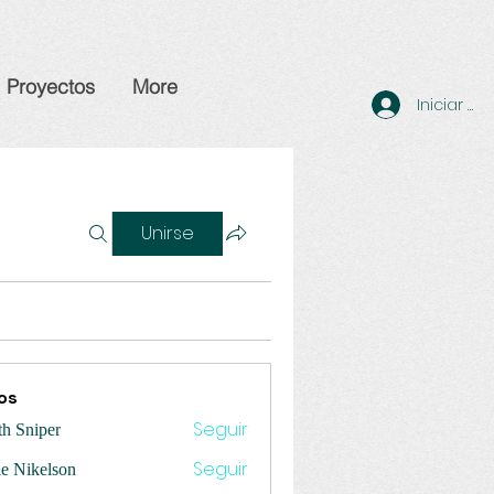
Proyectos
More
Iniciar se
Unirse
os
Seguir
th Sniper
Seguir
ie Nikelson