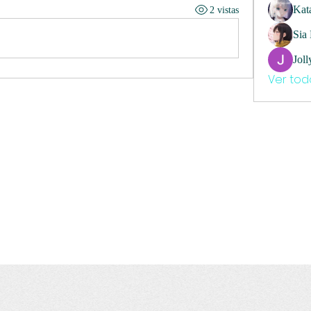
Kat
2 vistas
Sia
Joll
Ver tod