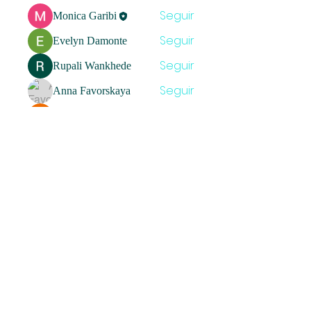
Seguir
Monica Garibi
Seguir
Evelyn Damonte
Seguir
Rupali Wankhede
Seguir
Anna Favorskaya
Seguir
Gris Franco
Ver todos los miembros (5)
Umbrella
Fortaleciendo proyectos con
responsabilidad socioambiental y
derechos humanos.
Get social with us!