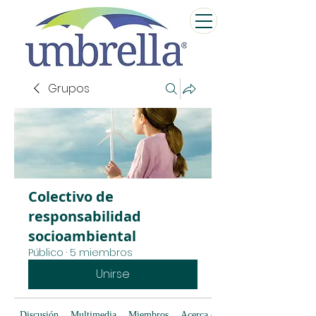
Grupos
Colectivo de
responsabilidad
socioambiental
Público
·
5 miembros
Unirse
Discusión
Multimedia
Miembros
Acerca de