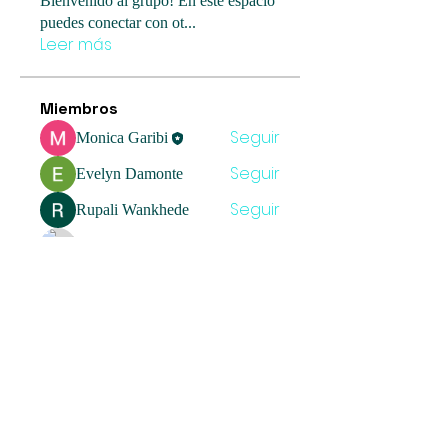
Bienvenido al grupo! En este espacio
puedes conectar con ot
...
Leer más
Miembros
Seguir
Monica Garibi
Seguir
Evelyn Damonte
Seguir
Rupali Wankhede
Seguir
Anna Favorskaya
Seguir
Gris Franco
Ver todos los miembros (5)
Umbrella