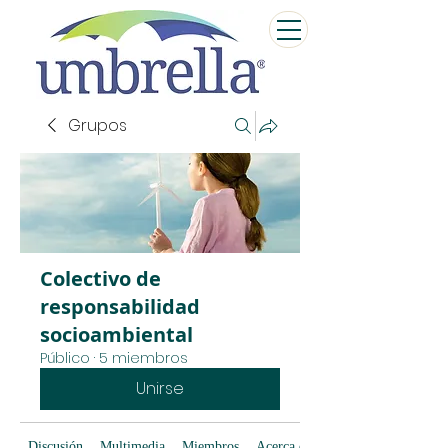
Grupos
Colectivo de
responsabilidad
socioambiental
Público
·
5 miembros
Unirse
Discusión
Multimedia
Miembros
Acerca de