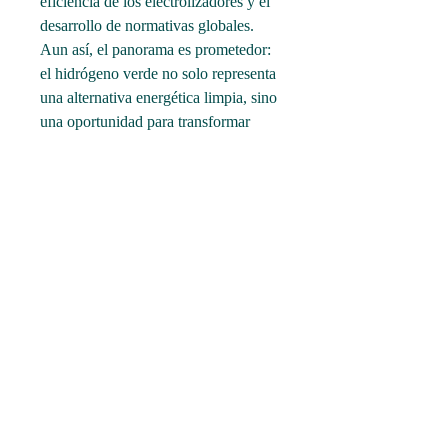
eficiencia de los electrolizadores y el 
desarrollo de normativas globales. 
Aun así, el panorama es prometedor: 
el hidrógeno verde no solo representa 
una alternativa energética limpia, sino 
una oportunidad para transformar 
profundamente la economía mundial 
hacia un modelo más sostenible, 
resiliente e innovador.
0
0
11
Write a comment...
Acerca de
Bienvenido al grupo! En este espacio
puedes conectar con ot
...
Leer más