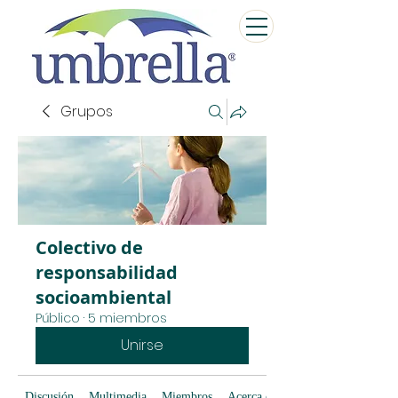
Grupos
Colectivo de
responsabilidad
socioambiental
Público
·
5 miembros
Unirse
Discusión
Multimedia
Miembros
Acerca de