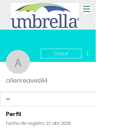
Más acciones
Seguir
allenreaves84
allenreaves84
Perfil
Fecha de registro: 22 abr 2026