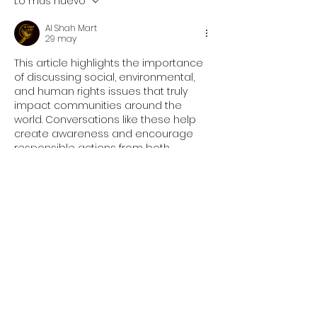
Lo más nuevo
Al Shah Mart
29 may
This article highlights the importance 
of discussing social, environmental, 
and human rights issues that truly 
impact communities around the 
world. Conversations like these help 
create awareness and encourage 
responsible actions from both 
individuals and organizations. It is 
refreshing to see content focused on 
meaningful change and long-term 
sustainability rather than short-term 
results. Topics connected to ethics 
and responsibility deserve more 
visibility today. Platforms and 
communities that value transparency 
and engagement often build 
stronger trust with their audiences. 
Readers interested in…