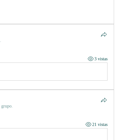
.
3 vistas
l grupo.
21 vistas