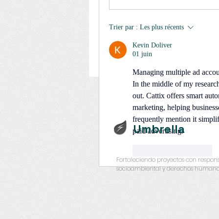
Trier par :
Les plus récents
Kevin Doliver
01 juin
Managing multiple ad accou
In the middle of my research
out. Cattix offers smart au
marketing, helping business
frequently mention it simpli
Umbrella
paid advertising.
J'aime
Répondre
Fortaleciendo proyectos con respon
socioambiental y derechos humano