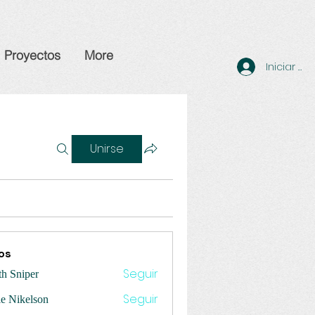
Proyectos
More
Iniciar se
Unirse
os
Seguir
th Sniper
Seguir
ie Nikelson