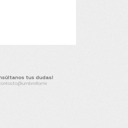
nsúltanos tus dudas!
contacto@umbrella.mx