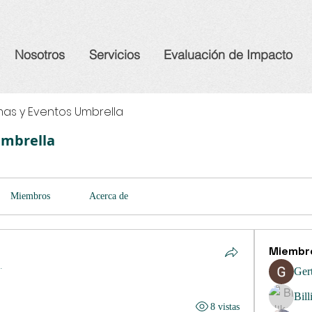
Nosotros
Servicios
Evaluación de Impacto
as y Eventos Umbrella
Umbrella
Miembros
Acerca de
Miembr
.
Ger
Bill
8 vistas