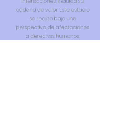
interacciones, incluida su
cadena de valor. Este estudio
se realiza bajo una
perspectiva de afectaciones
a derechos humanos.
Contacto
​ Contáctanos para saber
más.
Nombre